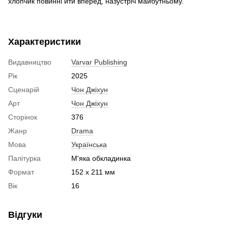
хлопчик повинні йти вперед, назустріч майбутньому.
Характеристики
Видавництво
Varvar Publishing
Рік
2025
Сценарій
Чон Джіхун
Арт
Чон Джіхун
Сторінок
376
Жанр
Drama
Мова
Українська
Палітурка
М'яка обкладинка
Формат
152 x 211 мм
Вік
16
Відгуки