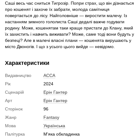
Саші весь час сниться Тигрозір. Попри страх, що він дізнається
про кошенят і захоче їх забрати, молода самітниця
повертається до лісу. Найголовніше — виростити малечу. Із
настанням зимного гололиста Саші дедалі важче годувати
родину. Може, кошенятам таки краще пристати до Клану, який
їх захистить і навчить виживати? Може, саме тоді вони будуть у
безпеці? Але в малечі власні плани — кошенята вирушають у
місто Двоногів. І що з усього цього вийде — невідомо.
Характеристики
Видавництво
АССА
Рік
2024
Сценарій
Ерін Гантер
Арт
Ерін Гантер
Сторінок
96
Жанр
Fantasy
Мова
Українська
Палітурка
М'яка обкладинка