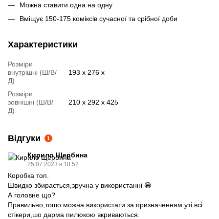
Можна ставити одна на одну
Вміщує 150-175 коміксів сучасної та срібної доби
Характеристики
Розміри
внутрішні (Ш/В/
193 x 276 x
Д)
Розміри
зовнішні (Ш/В/
210 x 292 x 425
Д)
Відгуки
1
Кирило Щербина
25.07.2023 в 18:52
Коробка топ.
Швидко збирається,зручна у використанні 😁
А головне що?
Правильно,тошо можна використати за призначенням уті всі
стікери,шо дарма пилюкою вкриваються.