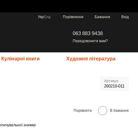
Порівняння
Укр
Eng
Бажання
Вхід
063 883 9438
Передзвонити вам?
Кулінарні книги
Художня література
Артикул
260210-011
Порівняти
В бажання
опичувальної знижки