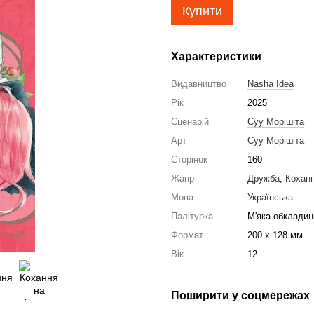
Купити
Характеристики
Видавництво
Nasha Idea
Рік
2025
Сценарій
Суу Морішіта
Арт
Суу Морішіта
Сторінок
160
Жанр
Дружба
,
Кохан
Мова
Українська
Палітурка
М'яка обкладин
Формат
200 x 128 мм
Вік
12
Поширити у соцмережах