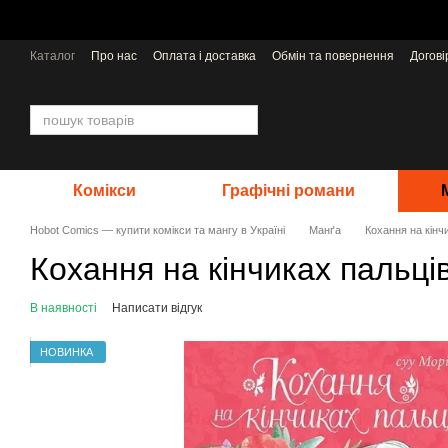
Перейти до основного контенту
Каталог
Про нас
Оплата і доставка
Обмін та повернення
Догов
Відгуки про магазин
Видавництва
Комікси
Графічні романи
Hobot Comics — купити комікси та мангу в Україні
Манґа
Кохання на кінч
Кохання на кінчиках пальці
В наявності
Написати відгук
НОВИНКА