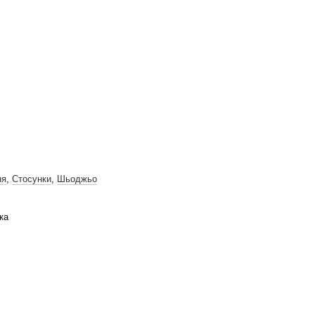
ня
,
Стосунки
,
Шьоджьо
ка