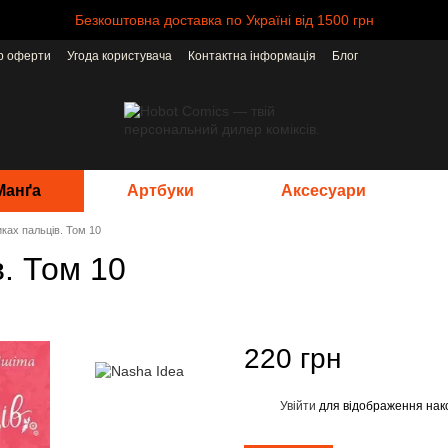
Безкоштовна доставка по Україні від 1500 грн
ір оферти
Угода користувача
Контактна інформація
Блог
Манґа
Артбуки
Аксесуари
иках пальців. Том 10
в. Том 10
220 грн
Увійти
для відображення нак
%