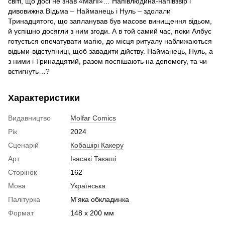
світі, що досі не знав «Магії»… Напівлюдина-напівзвір і
дивовижна Відьма – Найманець і Нуль – здолали
Тринадцятого, що запланував був масове винищення відьом,
й успішно досягли з ним згоди. А в той самий час, поки Албус
готується опечатувати магію, до місця ритуалу наближаються
відьми-відступниці, щоб завадити дійству. Найманець, Нуль, а
з ними і Тринадцятий, разом поспішають на допомогу, та чи
встигнуть…?
Характеристики
Видавництво
Molfar Comics
Рік
2024
Сценарій
Кобашірі Какеру
Арт
Івасакі Такаші
Сторінок
162
Мова
Українська
Палітурка
М'яка обкладинка
Формат
148 x 200 мм