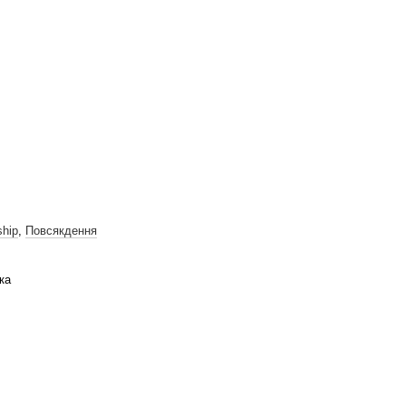
ship
,
Повсякдення
ка