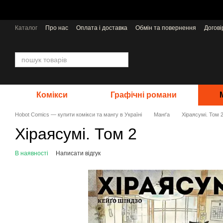
Перейти до основного контенту
Каталог
Про нас
Оплата і доставка
Обмін та повернення
Догов
Відгуки про магазин
Видавництва
Комікси
Графічні романи
Hobot Comics — купити комікси та мангу в Україні
Манґа
Хіраясумі. Том 
Хіраясумі. Том 2
В наявності
Написати відгук