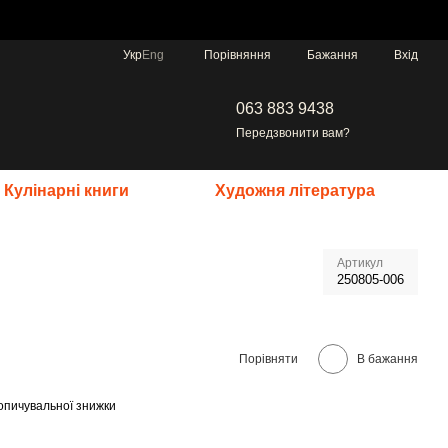
Порівняння
Укр
Eng
Бажання
Вхід
063 883 9438
Передзвонити вам?
Кулінарні книги
Художня література
Артикул
250805-006
Порівняти
В бажання
опичувальної знижки