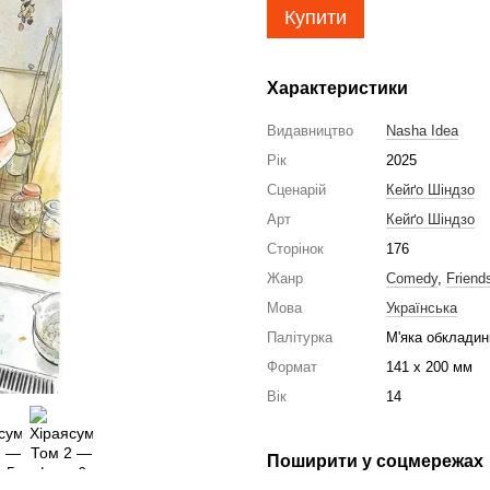
Купити
Характеристики
Видавництво
Nasha Idea
Рік
2025
Сценарій
Кейґо Шіндзо
Арт
Кейґо Шіндзо
Сторінок
176
Жанр
Comedy
,
Friend
Мова
Українська
Палітурка
М'яка обкладин
Формат
141 x 200 мм
Вік
14
Поширити у соцмережах