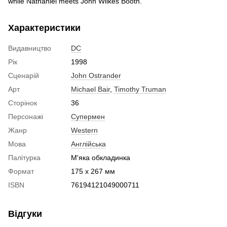
while Nathaniel meets John Wilkes Booth.
Характеристики
Видавництво
DC
Рік
1998
Сценарій
John Ostrander
Арт
Michael Bair
,
Timothy Truman
Сторінок
36
Персонажі
Супермен
Жанр
Western
Мова
Англійська
Палітурка
М'яка обкладинка
Формат
175 x 267 мм
ISBN
76194121049000711
Відгуки