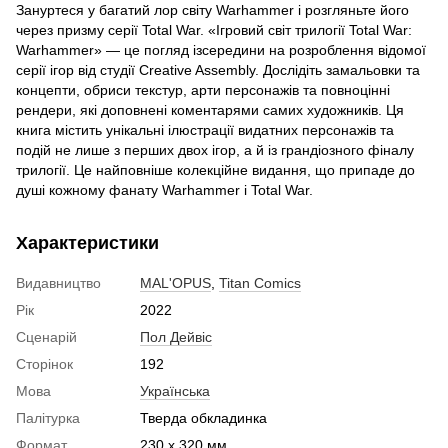
Зануртеся у багатий лор світу Warhammer і розгляньте його
через призму серії Total War. «Ігровий світ трилогії Total War:
Warhammer» — це погляд ізсередини на розроблення відомої
серії ігор від студії Creative Assembly. Дослідіть замальовки та
концепти, обриси текстур, арти персонажів та повноцінні
рендери, які доповнені коментарями самих художників. Ця
книга містить унікальні ілюстрації видатних персонажів та
подій не лише з перших двох ігор, а й із грандіозного фіналу
трилогії. Це найповніше колекційне видання, що припаде до
душі кожному фанату Warhammer і Total War.
Характеристики
Видавництво
MAL'OPUS
,
Titan Comics
Рік
2022
Сценарій
Пол Дейвіс
Сторінок
192
Мова
Українська
Палітурка
Тверда обкладинка
Формат
230 x 320 мм