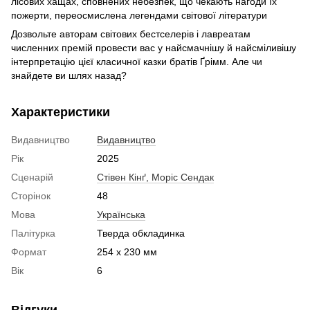
лісових хащах, сповнених небезпек, що чекають нагоди їх
пожерти, переосмислена легендами світової літератури
Дозвольте авторам світових бестселерів і лавреатам
численних премій провести вас у найсмачнішу й найсміливішу
інтерпретацію цієї класичної казки братів Ґрімм. Але чи
знайдете ви шлях назад?
Характеристики
Видавництво
Видавництво
Рік
2025
Сценарій
Стівен Кінґ, Моріс Сендак
Сторінок
48
Мова
Українська
Палітурка
Тверда обкладинка
Формат
254 x 230 мм
Вік
6
Відгуки