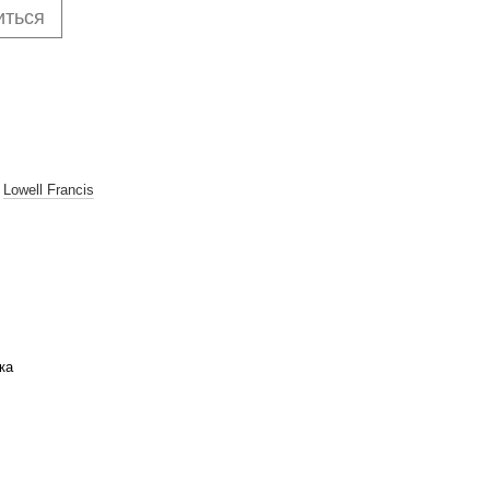
иться
,
Lowell Francis
ка