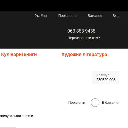
Порівняння
Укр
Eng
Бажання
Вхід
063 883 9438
Передзвонити вам?
Кулінарні книги
Художня література
Артикул
230529-008
Порівняти
В бажання
опичувальної знижки