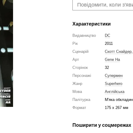
Повідомити, коли з'яв
Характеристики
Видавництво
DC
Рік
2011
Сценарій
Скотт Снайдер
Арт
Gene Ha
Сторінок
32
Персонажі
Супермен
Жанр
Superhero
Мова
Англійська
Палітурка
М'яка обкладин
Формат
175 x 267 мм
Поширити у соцмережах