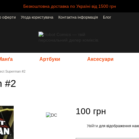
Безкоштовна доставка по Україні від 1500 грн
ір оферти
Угода користувача
Контактна інформація
Блог
Манґа
Артбуки
Аксесуари
oject Superman #2
n #2
100 грн
Увійти
для відображення нак
%