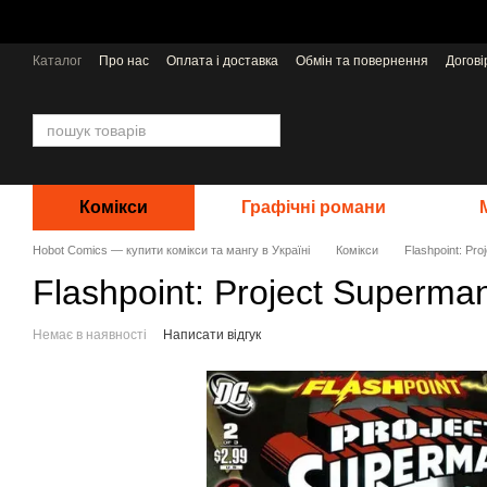
Перейти до основного контенту
Каталог
Про нас
Оплата і доставка
Обмін та повернення
Догов
Відгуки про магазин
Видавництва
Комікси
Графічні романи
Hobot Comics — купити комікси та мангу в Україні
Комікси
Flashpoint: Pr
Flashpoint: Project Superma
Немає в наявності
Написати відгук