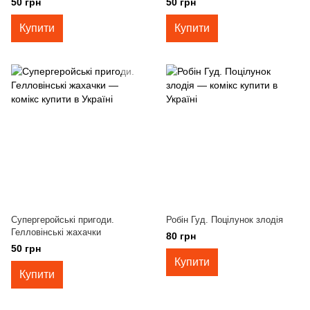
50 грн
50 грн
Купити
Купити
Супергеройські пригоди.
Робін Гуд. Поцілунок злодія
Гелловінські жахачки
80 грн
50 грн
Купити
Купити