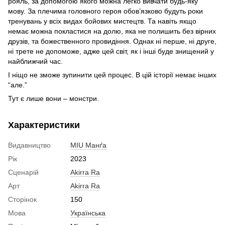
рояль, за допомогою якого можна легко вивчати будь-яку
мову. За плечима головного героя обов’язково будуть роки
тренувань у всіх видах бойових мистецтв. Та навіть якщо
немає можна покластися на долю, яка не полишить без вірних
друзів, та божественного провидіння. Однак ні перше, ні друге,
ні трете не допоможе, адже цей світ, як і інші буде знищений у
найближчий час.
І ніщо не зможе зупинити цей процес. В цій історії немає інших
“але.”
Тут є лише вони – монстри.
Характеристики
Видавництво
MIU Манґа
Рік
2023
Сценарій
Akirra Ra
Арт
Akirra Ra
Сторінок
150
Мова
Українська