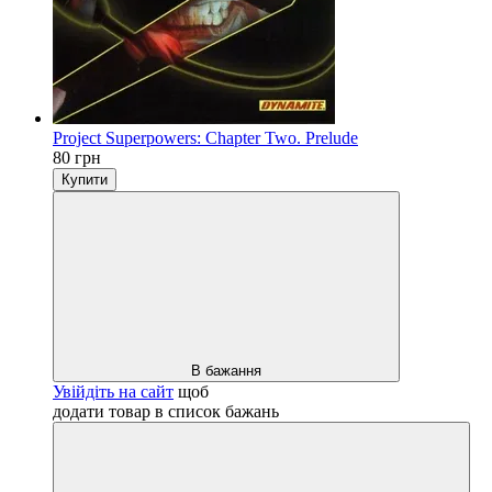
Project Superpowers: Chapter Two. Prelude
80 грн
Купити
В бажання
Увійдіть на сайт
щоб
додати товар в список бажань