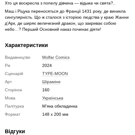
Хто ця воскресла з попелу дівчина — відьма чи свята?..
Маш і Ріцука переносяться до Франції 1431 року, де виникла
сингулярність. Що ж сталося з історією людства у краю Жанни
дʼАрк, де ширяє величезний дракон, що закриває собою
небо…? Перший Основний наказ починає діяти!
Характеристики
Видавництво
Molfar Comics
Рік
2024
Сценарій
TYPE-MOON
Арт
Шіраміне
Сторінок
160
Мова
Українська
Палітурка
М'яка обкладинка
Формат
148 х 200 мм
Відгуки