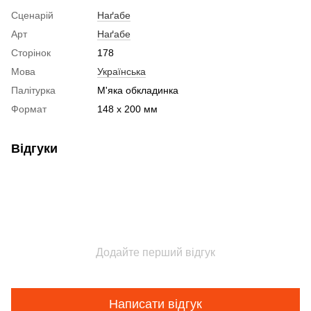
Сценарій
Наґабе
Арт
Наґабе
Сторінок
178
Мова
Українська
Палітурка
М'яка обкладинка
Формат
148 х 200 мм
Відгуки
Додайте перший відгук
Написати відгук