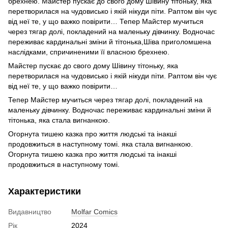
брехнею. Майстер пускає до свого дому Шівину тітоньку, яка
перетворилася на чудовисько і якій нікуди піти. Раптом він чує
від неї те, у що важко повірити… Тепер Майстер мучиться
через тягар долі, покладений на маленьку дівчинку. Водночас
переживає кардинальні зміни й тітонька,Шіва приголомшена
наслідками, спричиненими її власною брехнею.
Майстер пускає до свого дому Шівину тітоньку, яка
перетворилася на чудовисько і якій нікуди піти. Раптом він чує
від неї те, у що важко повірити…
Тепер Майстер мучиться через тягар долі, покладений на
маленьку дівчинку. Водночас переживає кардинальні зміни й
тітонька, яка стала вигнанкою.
Огорнута тишею казка про життя людські та інакші
продовжиться в наступному томі. яка стала вигнанкою.
Огорнута тишею казка про життя людські та інакші
продовжиться в наступному томі.
Характеристики
Видавництво
Molfar Comics
Рік
2024