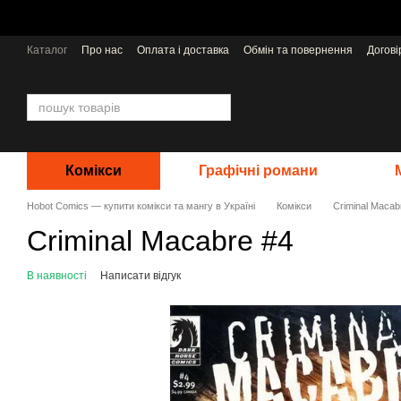
Перейти до основного контенту
Каталог
Про нас
Оплата і доставка
Обмін та повернення
Догов
Відгуки про магазин
Видавництва
Комікси
Графічні романи
Hobot Comics — купити комікси та мангу в Україні
Комікси
Criminal Macab
Criminal Macabre #4
В наявності
Написати відгук