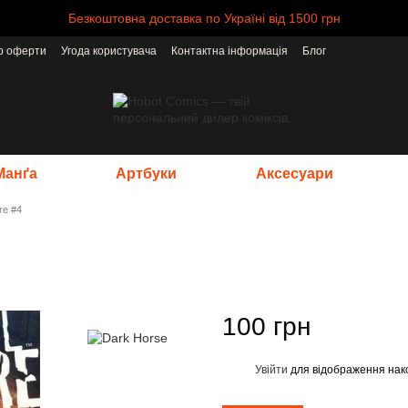
Безкоштовна доставка по Україні від 1500 грн
ір оферти
Угода користувача
Контактна інформація
Блог
Манґа
Артбуки
Аксесуари
re #4
100 грн
Увійти
для відображення нак
%