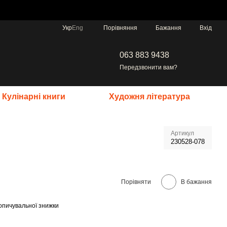
Порівняння
Укр
Eng
Бажання
Вхід
063 883 9438
Передзвонити вам?
Кулінарні книги
Художня література
Артикул
230528-078
Порівняти
В бажання
опичувальної знижки