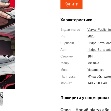
Купити
Характеристики
Видавництво
Varvar Publishi
Рік
2025
Сценарій
Чіхіро Ватанаб
Арт
Чіхіро Ватанаб
Сторінок
184
Жанр
Містика
Мова
Українська
Палітурка
М'яка обкладин
Формат
140 x 200 мм
Поширити у соцмережах
Опис
Новий відгук або