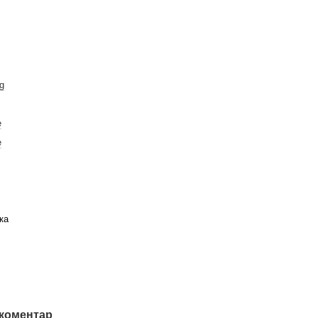
ng
е
е
ка
 коментар