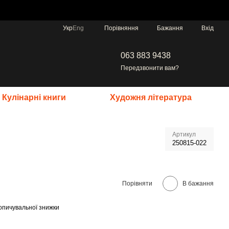
Порівняння
Укр
Eng
Бажання
Вхід
063 883 9438
Передзвонити вам?
Кулінарні книги
Художня література
Артикул
250815-022
Порівняти
В бажання
опичувальної знижки