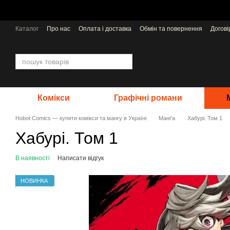
Перейти до основного контенту
Каталог
Про нас
Оплата і доставка
Обмін та повернення
Догов
Відгуки про магазин
Видавництва
Комікси
Графічні романи
Hobot Comics — купити комікси та мангу в Україні
Манґа
Хабурі. Том 1
Хабурі. Том 1
В наявності
Написати відгук
НОВИНКА