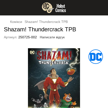
Комікси
Shazam! Thundercrack TPB
Shazam! Thundercrack TPB
Артикул:
250725-002
Написати відгук