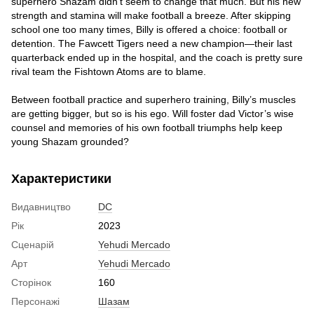
superhero Shazam didn’t seem to change that much. But his new
strength and stamina will make football a breeze. After skipping
school one too many times, Billy is offered a choice: football or
detention. The Fawcett Tigers need a new champion—their last
quarterback ended up in the hospital, and the coach is pretty sure
rival team the Fishtown Atoms are to blame.
Between football practice and superhero training, Billy’s muscles
are getting bigger, but so is his ego. Will foster dad Victor’s wise
counsel and memories of his own football triumphs help keep
young Shazam grounded?
Характеристики
Видавництво
DC
Рік
2023
Сценарій
Yehudi Mercado
Арт
Yehudi Mercado
Сторінок
160
Персонажі
Шазам