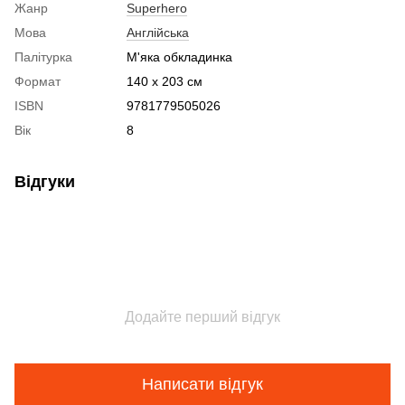
Жанр
Superhero
Мова
Англійська
Палітурка
М'яка обкладинка
Формат
140 x 203 cм
ISBN
9781779505026
Вік
8
Відгуки
Додайте перший відгук
Написати відгук