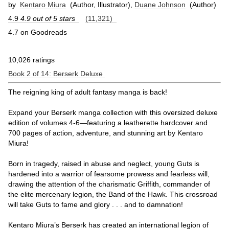
by
Kentaro Miura
(Author, Illustrator),
Duane Johnson
(Author)
4.9
4.9 out of 5 stars
(11,321)
4.7 on Goodreads
10,026 ratings
Book 2 of 14: Berserk Deluxe
The reigning king of adult fantasy manga is back!
Expand your Berserk manga collection with this oversized deluxe
edition of volumes 4-6—featuring a leatherette hardcover and
700 pages of action, adventure, and stunning art by Kentaro
Miura!
Born in tragedy, raised in abuse and neglect, young Guts is
hardened into a warrior of fearsome prowess and fearless will,
drawing the attention of the charismatic Griffith, commander of
the elite mercenary legion, the Band of the Hawk. This crossroad
will take Guts to fame and glory . . . and to damnation!
Kentaro Miura’s Berserk has created an international legion of