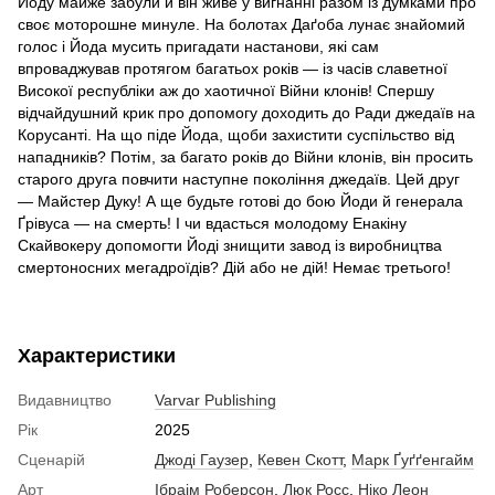
Йоду майже забули й він живе у вигнанні разом із думками про
своє моторошне минуле. На болотах Даґоба лунає знайомий
голос і Йода мусить пригадати настанови, які сам
впроваджував протягом багатьох років — із часів славетної
Високої республіки аж до хаотичної Війни клонів! Спершу
відчайдушний крик про допомогу доходить до Ради джедаїв на
Корусанті. На що піде Йода, щоби захистити суспільство від
нападників? Потім, за багато років до Війни клонів, він просить
старого друга повчити наступне покоління джедаїв. Цей друг
— Майстер Дуку! А ще будьте готові до бою Йоди й генерала
Ґрівуса — на смерть! І чи вдасться молодому Енакіну
Скайвокеру допомогти Йоді знищити завод із виробництва
смертоносних мегадроїдів? Дій або не дій! Немає третього!
Характеристики
Видавництво
Varvar Publishing
Рік
2025
Сценарій
Джоді Гаузер
,
Кевен Скотт
,
Марк Ґуґґенгайм
Арт
Ібраім Роберсон
,
Люк Росс
,
Ніко Леон