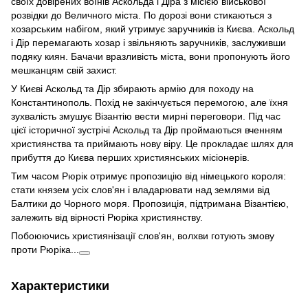
своїх довірених воїнів Аскольда і Діра з місією військової
розвідки до Величного міста. По дорозі вони стикаються з
хозарським набігом, який утримує заручників із Києва. Аскольд
і Дір перемагають хозар і звільняють заручників, заслуживши
подяку киян. Бачачи вразливість міста, вони пропонують його
мешканцям свій захист.
У Києві Аскольд та Дір збирають армію для походу на
Константинополь. Похід не закінчується перемогою, але їхня
зухвалість змушує Візантію вести мирні переговори. Під час
цієї історичної зустрічі Аскольд та Дір проймаються вченням
християнства та приймають нову віру. Це прокладає шлях для
прибуття до Києва перших християнських місіонерів.
Тим часом Рюрік отримує пропозицію від німецького короля:
стати князем усіх слов'ян і владарювати над землями від
Балтики до Чорного моря. Пропозиція, підтримана Візантією,
залежить від вірності Рюріка християнству.
Побоюючись християнізації слов'ян, волхви готують змову
проти Рюріка...
Характеристики