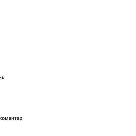
ка
 коментар