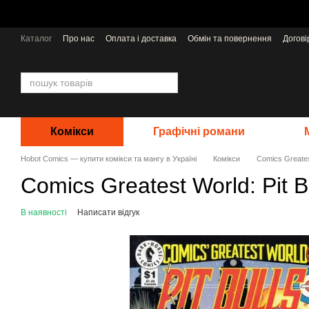
Перейти до основного контенту
Каталог
Про нас
Оплата і доставка
Обмін та повернення
Догов
Відгуки про магазин
Видавництва
Комікси
Графічні романи
Hobot Comics — купити комікси та мангу в Україні
Комікси
Comics Greatest
Comics Greatest World: Pit B
В наявності
Написати відгук