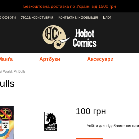
Безкоштовна доставка по Україні від 1500 грн
ір оферти
Угода користувача
Контактна інформація
Блог
Манґа
Артбуки
Аксесуари
 World: Pit Bulls
ulls
100 грн
Увійти
для відображення нак
%