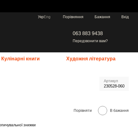
Порівняння
Укр
Eng
Бажання
Вхід
063 883 9438
Передзвонити вам?
Кулінарні книги
Художня література
Артикул
230528-060
Порівняти
В бажання
опичувальної знижки