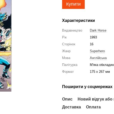
Купити
Характеристики
Видавництво
Dark Horse
Рік
1993
Сторінок
16
Жанр
Superhero
Мова
Англійська
Палітурка
М'яка обкладин
Формат
175 x 267 мм
Поширити у соцмережах
Опис
Новий відгук або
Доставка
Оплата