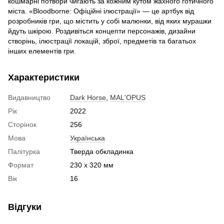
кошмарні потвори чигають за кожним кутом жахного готичного
міста. «Bloodborne: Офіційні ілюстрації» — це артбук від
розробників гри, що містить у собі малюнки, від яких мурашки
йдуть шкірою. Роздивіться концепти персонажів, дизайни
створінь, ілюстрації локацій, зброї, предметів та багатьох
інших елементів гри.
Характеристики
Видавництво
Dark Horse
,
MAL'OPUS
Рік
2022
Сторінок
256
Мова
Українська
Палітурка
Тверда обкладинка
Формат
230 x 320 мм
Вік
16
Відгуки