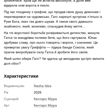
зупинятися. Кров ще не встигла висохнути, а доля вже
відкрила нові ворота в пекло.
Під час поєдинку з графом, що продав свою душу демонам і
перетворився на чудовисько, Ґатс нарешті зустрічає п’ятьох із
Руки Бога, яких так довго шукав. А також свого давнього
знайомого, який, можливо, спаскудив йому життя…
На тлі жорстокої боротьби розкривається дитинство, минуле
Ґатса та мандрівка полями битв, що його гартувала. Юнак
здобуває славу, про нього говорять і вороги, і союзники. Це
привертає увагу Ґриффіта — лідера банди Сокола, який
прагне випробувати силу Ґатса й зробити його своїм.
Який шлях обере Ґатс? Чи здатна ця випадкова зустріч змінити
долі обох?
Характеристики
Видавництво
Nasha Idea
Рік
2026
Сценарій
Кентаро Міура
Арт
Кентаро Міура