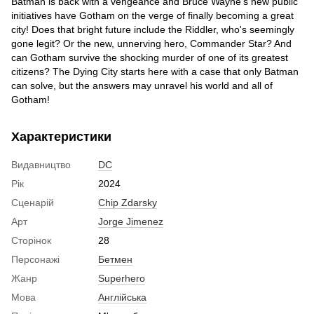
Batman is back with a vengeance and Bruce Wayne's new public
initiatives have Gotham on the verge of finally becoming a great
city! Does that bright future include the Riddler, who's seemingly
gone legit? Or the new, unnerving hero, Commander Star? And
can Gotham survive the shocking murder of one of its greatest
citizens? The Dying City starts here with a case that only Batman
can solve, but the answers may unravel his world and all of
Gotham!
Характеристики
Видавництво
DC
Рік
2024
Сценарій
Chip Zdarsky
Арт
Jorge Jimenez
Сторінок
28
Персонажі
Бетмен
Жанр
Superhero
Мова
Англійська