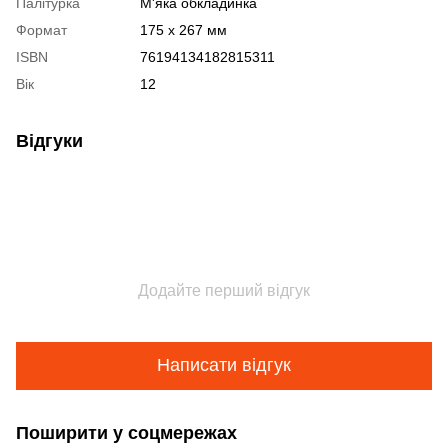
Палітурка
М'яка обкладинка
Формат
175 x 267 мм
ISBN
76194134182815311
Вік
12
Відгуки
Додайте перший відгук
Написати відгук
Поширити у соцмережах