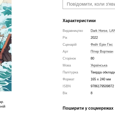
Повідомити, коли з'яв
Характеристики
Видавництво
Dark Horse
,
LA
Рік
2022
Сценарій
Фейт Ерін Гікс
Арт
Пітер Вортман
Сторінок
80
Мова
Українська
Палітурка
Тверда обклад
Формат
165 х 240 мм
ISBN
9786179509872
Вік
8
Поширити у соцмережах