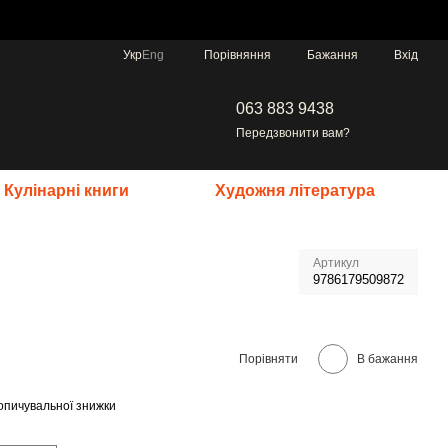
Порівняння
Укр
Eng
Бажання
Вхід
063 883 9438
Передзвонити вам?
Кулінарні книги
Художня література
Артикул
9786179509872
Порівняти
В бажання
опичувальної знижки