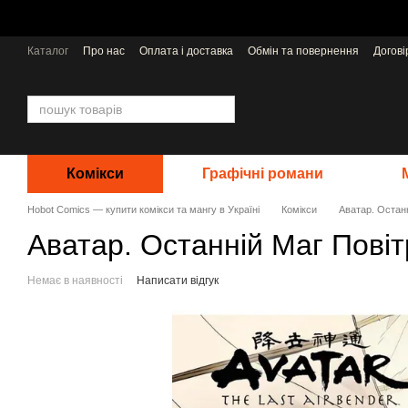
Перейти до основного контенту
Каталог
Про нас
Оплата і доставка
Обмін та повернення
Догов
Відгуки про магазин
Видавництва
Комікси
Графічні романи
Hobot Comics — купити комікси та мангу в Україні
Комікси
Аватар. Останн
Аватар. Останній Маг Повітр
Немає в наявності
Написати відгук