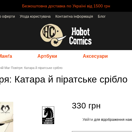
Безкоштовна доставка по Україні від 1500 грн
ір оферти
Угода користувача
Контактна інформація
Блог
Манґа
Артбуки
Аксесуари
ій Маг Повітря: Катара й піратське срібло
я: Катара й піратське срібло
330 грн
Увійти
для відображення нак
%