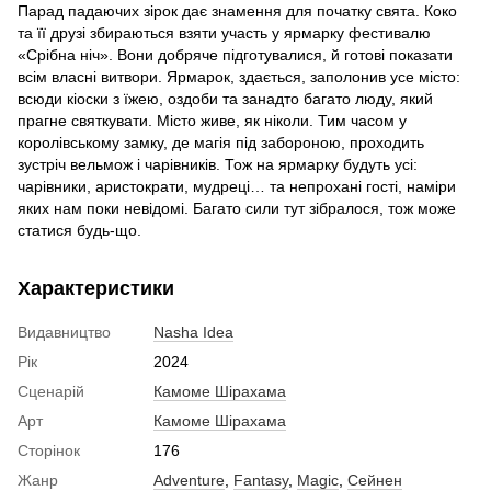
Парад падаючих зірок дає знамення для початку свята. Коко
та її друзі збираються взяти участь у ярмарку фестивалю
«Срібна ніч». Вони добряче підготувалися, й готові показати
всім власні витвори. Ярмарок, здається, заполонив усе місто:
всюди кіоски з їжею, оздоби та занадто багато люду, який
прагне святкувати. Місто живе, як ніколи. Тим часом у
королівському замку, де магія під забороною, проходить
зустріч вельмож і чарівників. Тож на ярмарку будуть усі:
чарівники, аристократи, мудреці… та непрохані гості, наміри
яких нам поки невідомі. Багато сили тут зібралося, тож може
статися будь-що.
Характеристики
Видавництво
Nasha Idea
Рік
2024
Сценарій
Камоме Шірахама
Арт
Камоме Шірахама
Сторінок
176
Жанр
Adventure
,
Fantasy
,
Magic
,
Сейнен