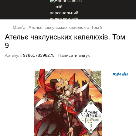
Манґа
Ательє чаклунських капелюхів. Том 9
Ательє чаклунських капелюхів. Том
9
Артикул:
9786178396275
Написати відгук