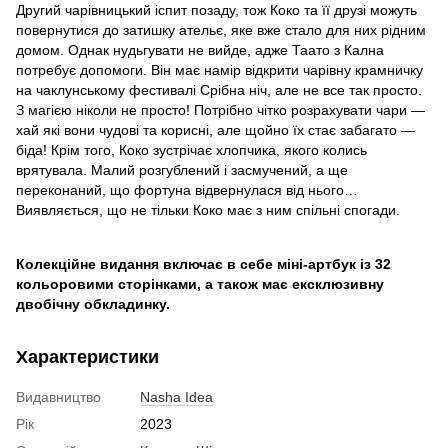
Другий чарівницький іспит позаду, тож Коко та її друзі можуть
повернутися до затишку ательє, яке вже стало для них рідним
домом. Однак нудьгувати не вийде, адже Таато з Кална
потребує допомоги. Він має намір відкрити чарівну крамничку
на чаклунському фестивалі Срібна ніч, але не все так просто.
З магією ніколи не просто! Потрібно чітко розрахувати чари —
хай які вони чудові та корисні, але щойно їх стає забагато —
біда! Крім того, Коко зустрічає хлопчика, якого колись
врятувала. Малий розгублений і засмучений, а ще
переконаний, що фортуна відвернулася від нього…
Виявляється, що не тільки Коко має з ним спільні спогади.
Колекційне видання включає в себе міні-артбук із 32
кольоровими сторінками, а також має ексклюзивну
двобічну обкладинку.
Характеристики
Видавництво
Nasha Idea
Рік
2023