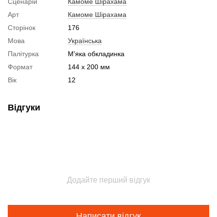
Сценарій
Камоме Шірахама
Арт
Камоме Шірахама
Сторінок
176
Мова
Українська
Палітурка
М'яка обкладинка
Формат
144 x 200 мм
Вік
12
Відгуки
Додайте перший відгук
Написати відгук