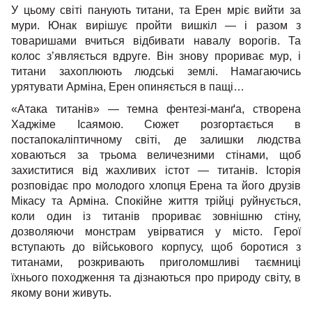
У цьому світі панують титани, та Ерен мріє вийти за
мури. Юнак вирішує пройти вишкіл — і разом з
товаришами вчиться відбивати навалу ворогів. Та
колос з’являється вдруге. Він знову прориває мур, і
титани захоплюють людські землі. Намагаючись
урятувати Арміна, Ерен опиняється в пащі…
«Атака титанів» — темна фентезі-манґа, створена
Хаджіме Ісаямою. Сюжет розгортається в
постапокаліптичному світі, де залишки людства
ховаються за трьома величезними стінами, щоб
захиститися від жахливих істот — титанів. Історія
розповідає про молодого хлопця Ерена та його друзів
Мікасу та Арміна. Спокійне життя трійці руйнується,
коли один із титанів прориває зовнішню стіну,
дозволяючи монстрам увірватися у місто. Герої
вступають до військового корпусу, щоб боротися з
титанами, розкривають приголомшливі таємниці
їхнього походження та дізнаються про природу світу, в
якому вони живуть.