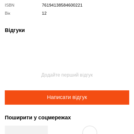
ISBN
76194138584600221
Вік
12
Відгуки
Додайте перший відгук
Написати відгук
Поширити у соцмережах