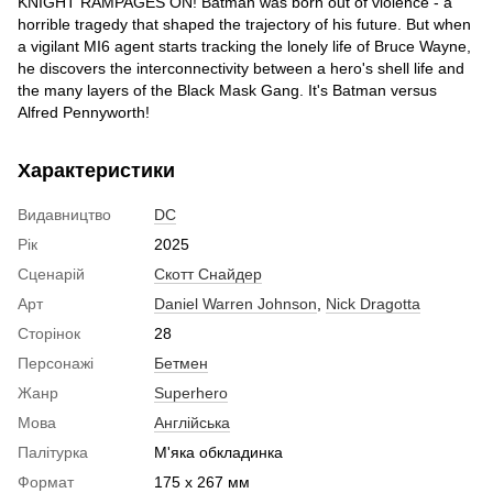
KNIGHT RAMPAGES ON! Batman was born out of violence - a
horrible tragedy that shaped the trajectory of his future. But when
a vigilant MI6 agent starts tracking the lonely life of Bruce Wayne,
he discovers the interconnectivity between a hero's shell life and
the many layers of the Black Mask Gang. It's Batman versus
Alfred Pennyworth!
Характеристики
Видавництво
DC
Рік
2025
Сценарій
Скотт Снайдер
Арт
Daniel Warren Johnson
,
Nick Dragotta
Сторінок
28
Персонажі
Бетмен
Жанр
Superhero
Мова
Англійська
Палітурка
М'яка обкладинка
Формат
175 x 267 мм