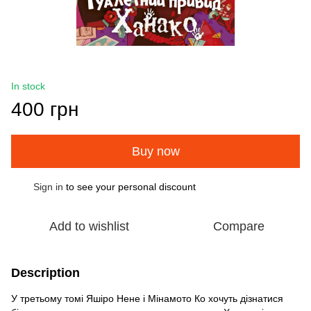
In stock
400 грн
Buy now
Sign in
to see your personal discount
%
Add to wishlist
Compare
Description
У третьому томі Яшіро Нене і Мінамото Ко хочуть дізнатися