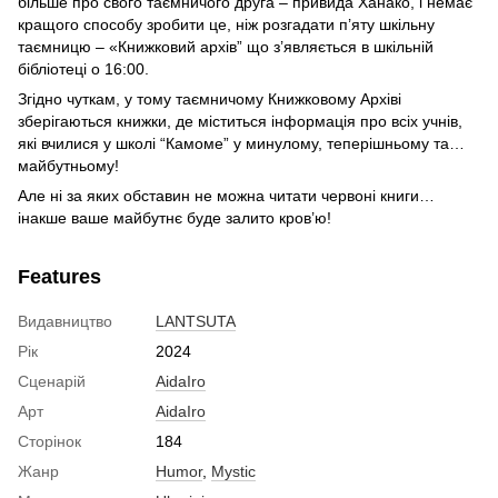
більше про свого таємничого друга – привида Ханако, і немає
кращого способу зробити це, ніж розгадати п’яту шкільну
таємницю – «Книжковий архів” що з’являється в шкільній
бібліотеці о 16:00.
Згідно чуткам, у тому таємничому Книжковому Архіві
зберігаються книжки, де міститься інформація про всіх учнів,
які вчилися у школі “Камоме” у минулому, теперішньому та…
майбутньому!
Але ні за яких обставин не можна читати червоні книги…
інакше ваше майбутнє буде залито кров’ю!
Features
Видавництво
LANTSUTA
Рік
2024
Сценарій
AidaIro
Арт
AidaIro
Сторінок
184
Жанр
Humor
,
Mystic