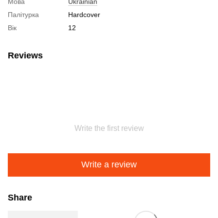
Мова
Ukrainian
Палітурка
Hardcover
Вік
12
Reviews
Write the first review
Write a review
Share