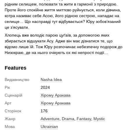
рідним селищем, полювати та жити в гармонії з природою.
Проте його спокійне життя миттєво руйнується, коли дівчина,
котра називає себе Асою, його рідною сестрою, нападає на
селище… Що насправді тут відбувається? Юру зобов’язаний
це з’ясувати.
Хлопець вже володіє парою цуґаїв, за допомогою яких
збирається відшукати Асу. Адже він має дізнатися те, що
відомо лише їй. Тож Юру розпочинає небезпечну подорож до
Низокраю, де на нього очікують ох які непрості події…
Features
Видавництво
Nasha Idea
Рік
2024
Сценарій
Хірому Аракава
Арт
Хірому Аракава
Сторінок
176
Жанр
Adventure
,
Drama
,
Fantasy
,
Mystic
Мова
Ukrainian