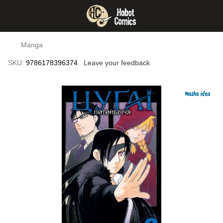
Manga
SKU:
9786178396374
Leave your feedback