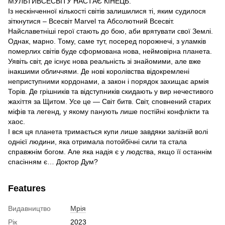
МУЛЬТИВСЕСВІТУ НАСТАЄ КІНЕЦЬ.
Із нескінченної кількості світів залишилися ті, яким судилося
зіткнутися – Всесвіт Marvel та Абсолютний Всесвіт.
Найславетніші герої стають до бою, аби врятувати свої Землі.
Однак, марно. Тому, саме тут, посеред порожнечі, з уламків
померлих світів буде сформована нова, неймовірна планета.
Уявіть світ, де існує нова реальність зі знайомими, але вже
інакшими обличчями. Де нові королівства відокремлені
неприступними кордонами, а закон і порядок захищає армія
Торів. Де грішників та відступників скидають у вир нечестивого
жахіття за Щитом. Усе це — Світ битв. Світ, сповнений старих
міфів та легенд, у якому панують лише постійні конфлікти та
хаос.
І вся ця планета тримається купи лише завдяки залізній волі
однієї людини, яка отримала потойбічні сили та стала
справжнім богом. Але яка надія є у людства, якщо її останнім
спасінням є… Доктор Дум?
Features
Видавництво
Мрія
Рік
2023