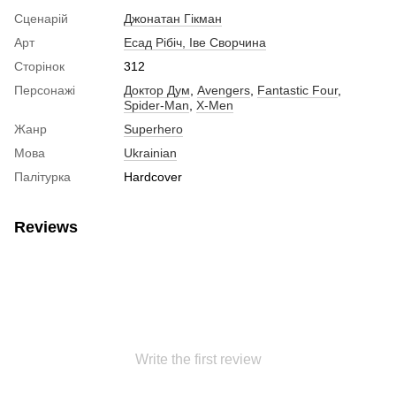
Сценарій
Джонатан Гікман
Арт
Есад Рібіч, Іве Сворчина
Сторінок
312
Персонажі
Доктор Дум
,
Avengers
,
Fantastic Four
,
Spider-Man
,
X-Men
Жанр
Superhero
Мова
Ukrainian
Палітурка
Hardcover
Reviews
Write the first review