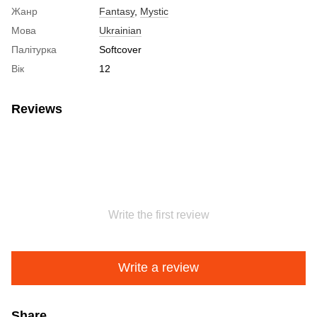
Жанр
Fantasy
,
Mystic
Мова
Ukrainian
Палітурка
Softcover
Вік
12
Reviews
Write the first review
Write a review
Share