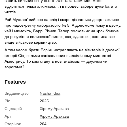
вабить сильних світу цього. Але така таємниця може
відкритися тільки алхімікам… і в процесі забере дуже багато
життів…
Рой Мустанґ вийшов на слід і скоро дізнається дещо важливе
про надсекретну лабораторію № 5. А допоможе йому в цьому,
хай і мимохіть, Баррі Різник. Тепер полковник на крок ближче
до розуміння величезної змови, яка, здається, охопила все
вище військове керівництво.
А тим часом брати Елріки натрапляють на візитерів із далекої
імперії Сін, вельми зацікавлених в алхімічному мистецтві
Аместрису. То ким стануть нові знайомці — друзями чи
ворогами?
Features
Видавництво
Nasha Idea
Рік
2025
Сценарій
Хірому Аракава
Арт
Хірому Аракава
Сторінок
264