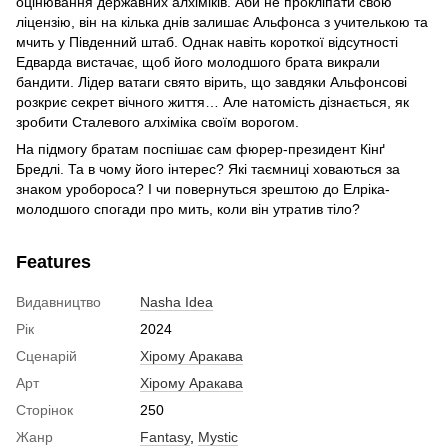
оцінювання державних алхіміків. Аби не прокліпати свою
ліцензію, він на кілька днів залишає Альфонса з учителькою та
мчить у Південний штаб. Однак навіть короткої відсутності
Едварда вистачає, щоб його молодшого брата викрали
бандити. Лідер ватаги свято вірить, що завдяки Альфонсові
розкриє секрет вічного життя… Але натомість дізнається, як
зробити Сталевого алхіміка своїм ворогом.
На підмогу братам поспішає сам фюрер-президент Кінґ
Бредлі. Та в чому його інтерес? Які таємниці ховаються за
знаком уробороса? І чи повернуться зрештою до Елріка-
молодшого спогади про мить, коли він утратив тіло?
Features
Видавництво
Nasha Idea
Рік
2024
Сценарій
Хірому Аракава
Арт
Хірому Аракава
Сторінок
250
Жанр
Fantasy
,
Mystic