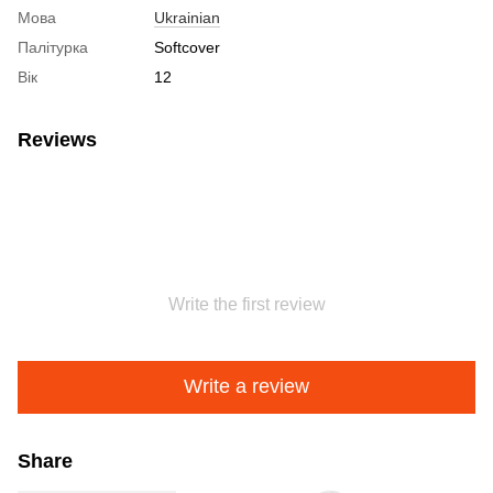
Мова
Ukrainian
Палітурка
Softcover
Вік
12
Reviews
Write the first review
Write a review
Share