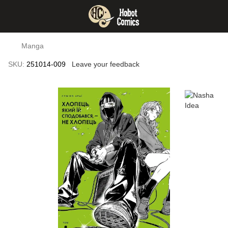
Manga
SKU:
251014-009
Leave your feedback