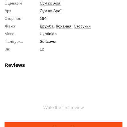
Сценарій
Суміко Араї
Арт
Суміко Араї
Сторінок
194
Жанр
Дружба
,
Кохання
,
Стосунки
Мова
Ukrainian
Палітурка
Softcover
Вік
12
Reviews
Write the first review