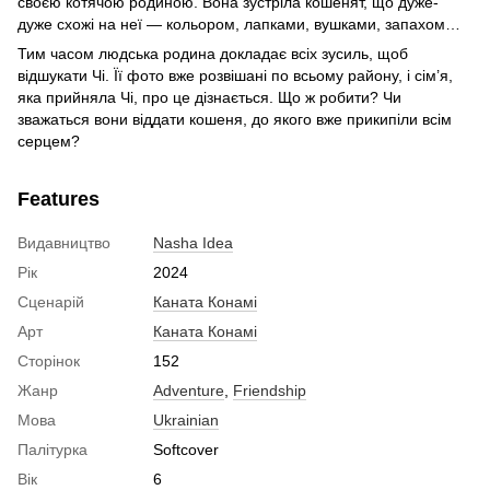
своєю котячою родиною. Вона зустріла кошенят, що дуже-
дуже схожі на неї — кольором, лапками, вушками, запахом…
Тим часом людська родина докладає всіх зусиль, щоб
відшукати Чі. Її фото вже розвішані по всьому району, і сім’я,
яка прийняла Чі, про це дізнається. Що ж робити? Чи
зважаться вони віддати кошеня, до якого вже прикипіли всім
серцем?
Features
Видавництво
Nasha Idea
Рік
2024
Сценарій
Каната Конамі
Арт
Каната Конамі
Сторінок
152
Жанр
Adventure
,
Friendship
Мова
Ukrainian
Палітурка
Softcover
Вік
6