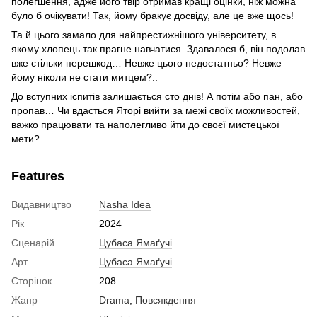
полегшення, адже його твір отримав кращі оцінки, ніж можна
було б очікувати! Так, йому бракує досвіду, але це вже щось!
Та й цього замало для найпрестижнішого університету, в
якому хлопець так прагне навчатися. Здавалося б, він подолав
вже стільки перешкод… Невже цього недостатньо? Невже
йому ніколи не стати митцем?..
До вступних іспитів залишається сто днів! А потім або пан, або
пропав… Чи вдасться Яторі вийти за межі своїх можливостей,
важко працювати та наполегливо йти до своєї мистецької
мети?
Features
Видавництво
Nasha Idea
Рік
2024
Сценарій
Цубаса Ямаґучі
Арт
Цубаса Ямаґучі
Сторінок
208
Жанр
Drama
,
Повсякдення