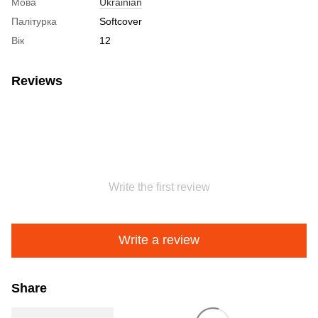
Мова
Ukrainian
Палітурка
Softcover
Вік
12
Reviews
Write the first review
Write a review
Share