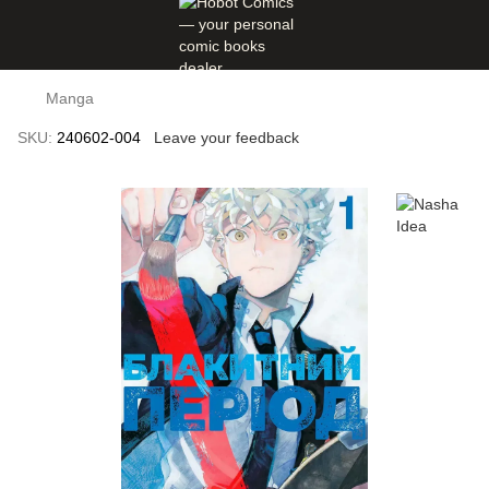
Manga
SKU:
240602-004
Leave your feedback