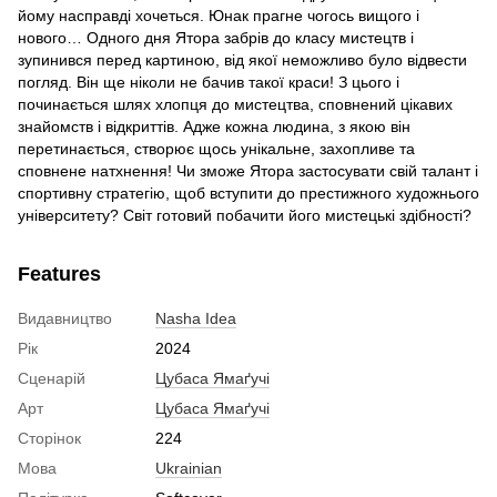
йому насправді хочеться. Юнак прагне чогось вищого і
нового… Одного дня Ятора забрів до класу мистецтв і
зупинився перед картиною, від якої неможливо було відвести
погляд. Він ще ніколи не бачив такої краси! З цього і
починається шлях хлопця до мистецтва, сповнений цікавих
знайомств і відкриттів. Адже кожна людина, з якою він
перетинається, створює щось унікальне, захопливе та
сповнене натхнення! Чи зможе Ятора застосувати свій талант і
спортивну стратегію, щоб вступити до престижного художнього
університету? Світ готовий побачити його мистецькі здібності?
Features
Видавництво
Nasha Idea
Рік
2024
Сценарій
Цубаса Ямаґучі
Арт
Цубаса Ямаґучі
Сторінок
224
Мова
Ukrainian