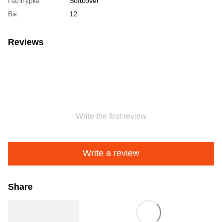
Палітурка
Softcover
Вік
12
Reviews
Write the first review
Write a review
Share