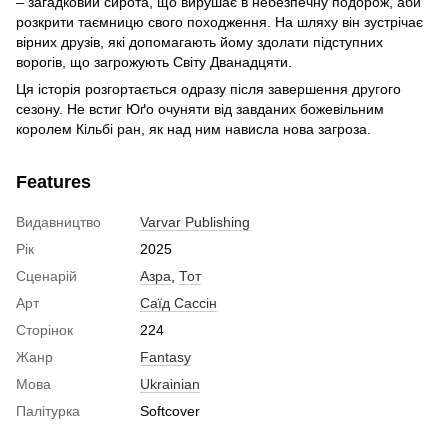
– загадковий сирота, що вирушає в небезпечну подорож, аби
розкрити таємницю свого походження. На шляху він зустрічає
вірних друзів, які допомагають йому здолати підступних
ворогів, що загрожують Світу Дванадцяти.
Ця історія розгортається одразу після завершення другого
сезону. Не встиг Юґо очуняти від завданих божевільним
королем Кільбі ран, як над ним нависла нова загроза.
Features
Видавництво
Varvar Publishing
Рік
2025
Сценарій
Азра
,
Тот
Арт
Саїд Сассін
Сторінок
224
Жанр
Fantasy
Мова
Ukrainian
Палітурка
Softcover