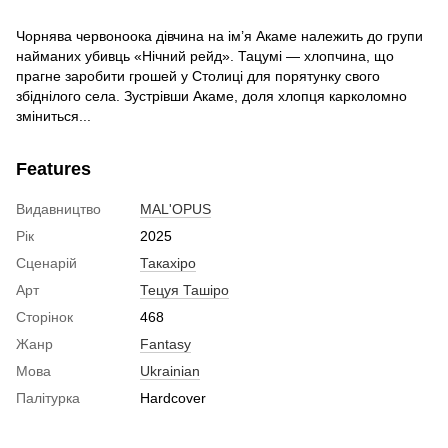
Чорнява червоноока дівчина на ім’я Акаме належить до групи
найманих убивць «Нічний рейд». Тацумі — хлопчина, що
прагне заробити грошей у Столиці для порятунку свого
збіднілого села. Зустрівши Акаме, доля хлопця карколомно
зміниться...
Features
Видавництво
MAL'OPUS
Рік
2025
Сценарій
Такахіро
Арт
Тецуя Ташіро
Сторінок
468
Жанр
Fantasy
Мова
Ukrainian
Палітурка
Hardcover