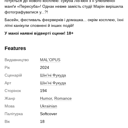
готується до нового косплею: сукуба Ліз-кюн з її улюбленої
манґи «Пересуба»! Однак невже замість студії Марін вирішила
фотографуватися у...?!
Басейн, фестиваль феєрверків і домашка... окрім косплею, їхні
літні канікули сповнені й інших подій!
У манзі наявні відверті сцени! 18+
Features
Видавництво
MAL'OPUS
Рік
2024
Сценарій
Шін'ічі Фукуда
Арт
Шін'ічі Фукуда
Сторінок
194
Жанр
Humor
,
Romance
Мова
Ukrainian
Палітурка
Softcover
Вік
18