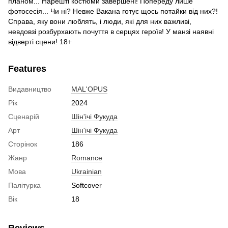
планом... Нарешті костюми завершені! Попереду лише
фотосесія... Чи ні? Невже Вакана готує щось потайки від них?!
Справа, яку вони люблять, і люди, які для них важливі,
невдовзі розбурхають почуття в серцях героїв! У манзі наявні
відверті сцени! 18+
Features
Видавництво
MAL'OPUS
Рік
2024
Сценарій
Шін'ічі Фукуда
Арт
Шін'ічі Фукуда
Сторінок
186
Жанр
Romance
Мова
Ukrainian
Палітурка
Softcover
Вік
18
Reviews