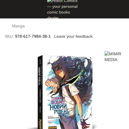
Manga
SKU:
978-617-7984-38-1
Leave your feedback