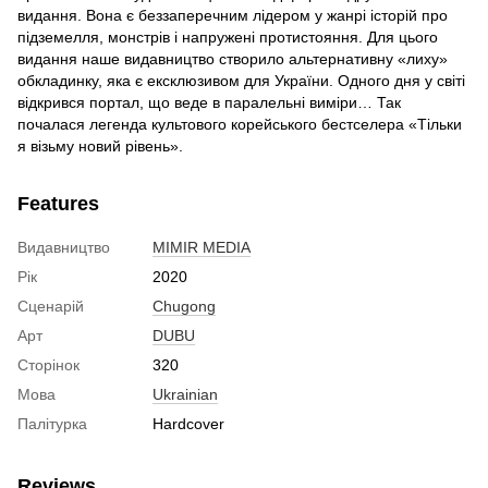
видання. Вона є беззаперечним лідером у жанрі історій про
підземелля, монстрів і напружені протистояння. Для цього
видання наше видавництво створило альтернативну «лиху»
обкладинку, яка є ексклюзивом для України. Одного дня у світі
відкрився портал, що веде в паралельні виміри… Так
почалася легенда культового корейського бестселера «Тільки
я візьму новий рівень».
Features
Видавництво
MIMIR MEDIA
Рік
2020
Сценарій
Chugong
Арт
DUBU
Сторінок
320
Мова
Ukrainian
Палітурка
Hardcover
Reviews