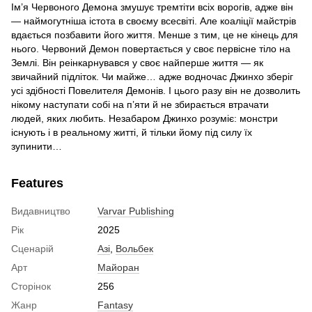
Ім’я Червоного Демона змушує тремтіти всіх ворогів, адже він
— наймогутніша істота в своєму всесвіті. Але коаліції майстрів
вдається позбавити його життя. Менше з тим, це не кінець для
нього. Червоний Демон повертається у своє первісне тіло на
Землі. Він реінкарнувався у своє найперше життя — як
звичайний підліток. Чи майже… адже водночас Джинхо зберіг
усі здібності Повелителя Демонів. І цього разу він не дозволить
нікому наступати собі на п’яти й не збирається втрачати
людей, яких любить. Незабаром Джинхо розуміє: монстри
існують і в реальному житті, й тільки йому під силу їх
зупинити…
Features
Видавництво
Varvar Publishing
Рік
2025
Сценарій
Азі
,
Вольбек
Арт
Майоран
Сторінок
256
Жанр
Fantasy