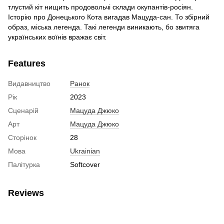
тлустий кіт нищить продовольчі склади окупантів-росіян.
Історію про Донецького Кота вигадав Мацуда-сан. То збірний
образ, міська легенда. Такі легенди виникають, бо звитяга
українських воїнів вражає світ.
Features
Видавництво
Ранок
Рік
2023
Сценарій
Мацуда Джюко
Арт
Мацуда Джюко
Сторінок
28
Мова
Ukrainian
Палітурка
Softcover
Reviews