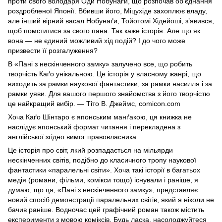
проти свого володаря Оди Нобунаґи, що розпочав об’єднання
роздробленої Японії. Вбивши його, Міцухіде захоплює владу,
але інший вірний васал Нобунаґи, Тойотомі Хідейоші, з’явився,
щоб помститися за свого пана. Так каже історія. Але що як
вона — не єдиний можливий хід подій? І до чого може
призвести її розгалуження?
В «Пані з нескінченного замку» залучено все, що робить
творчість Каґо унікальною. Це історія у власному жанрі, що
виходить за рамки наукової фантастики, за рамки насилля і за
рамки уяви. Для вашого першого знайомства з його творчістю
це найкращий вибір. — Тіто В. Джеймс, comicon.com
Хоча Каґо Шінтаро є японським манґакою, ця книжка не
наслідує японський формат читання і перекладена з
англійської згідно вимог правовласника.
Це історія про світ, який розпадається на мільярди
нескінченних світів, подібно до класичного тропу наукової
фантастики «паралельні світи». Хоча такі історії в багатьох
медія (романи, фільми, комікси тощо) існували і раніше, я
думаю, що ця, «Пані з нескінченного замку», представляє
новий спосіб демонстрації паралельних світів, який я ніколи не
бачив раніше. Водночас цей графічний роман також містить
експерименти з мовою коміксів. Будь ласка, насолоджуйтеся