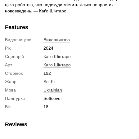
цією роботою, яка подекуди містить кілька непростих
нововведень. — Каґо Шінтаро
Features
Видавництво
Видавництво
Рік
2024
Сценарій
Каґо Шінтаро
Арт
Каґо Шінтаро
Сторінок
192
Жанр
Sci-Fi
Мова
Ukrainian
Палітурка
Softcover
Вік
18
Reviews