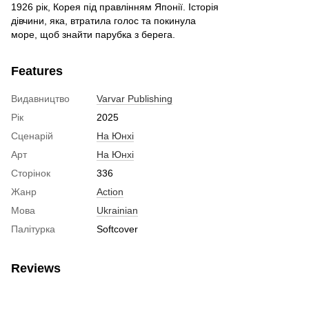
1926 рік, Корея під правлінням Японії. Історія
дівчини, яка, втратила голос та покинула
море, щоб знайти парубка з берега.
Features
Видавництво
Varvar Publishing
Рік
2025
Сценарій
На Юнхі
Арт
На Юнхі
Сторінок
336
Жанр
Action
Мова
Ukrainian
Палітурка
Softcover
Reviews