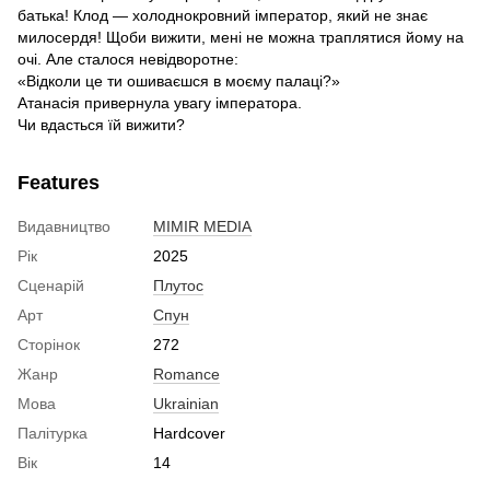
батька! Клод — холоднокровний імператор, який не знає
милосердя! Щоби вижити, мені не можна траплятися йому на
очі. Але сталося невідворотне:
«Відколи це ти ошиваєшся в моєму палаці?»
Атанасія привернула увагу імператора.
Чи вдасться їй вижити?
Features
Видавництво
MIMIR MEDIA
Рік
2025
Сценарій
Плутос
Арт
Спун
Сторінок
272
Жанр
Romance
Мова
Ukrainian
Палітурка
Hardcover
Вік
14