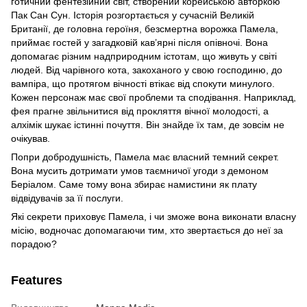
готичний фентезійний світ, створений корейською авторкою
Пак Сан Сун. Історія розгортається у сучасній Великій
Британії, де головна героїня, безсмертна ворожка Памела,
приймає гостей у загадковій кав’ярні після опівночі. Вона
допомагає різним надприродним істотам, що живуть у світі
людей. Від чарівного кота, закоханого у свою господиню, до
вампіра, що протягом вічності втікає від спокути минулого.
Кожен персонаж має свої проблеми та сподівання. Наприклад,
фея прагне звільнитися від прокляття вічної молодості, а
алхімік шукає істинні почуття. Він знайде їх там, де зовсім не
очікував.
Попри добродушність, Памела має власний темний секрет.
Вона мусить дотримати умов таємничої угоди з демоном
Беріалом. Саме тому вона збирає намистини як плату
відвідувачів за її послуги.
Які секрети приховує Памела, і чи зможе вона виконати власну
місію, водночас допомагаючи тим, хто звертається до неї за
порадою?
Features