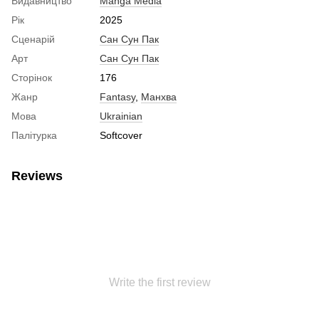
Видавництво
Manga Media
Рік
2025
Сценарій
Сан Сун Пак
Арт
Сан Сун Пак
Сторінок
176
Жанр
Fantasy
,
Манхва
Мова
Ukrainian
Палітурка
Softcover
Reviews
Write the first review